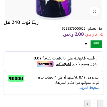
انقر للتكبير
ريتا توت 240 مل
رمز المنتج:
6285572000625
2,00
ر.س
2,50
ر.س
+
-