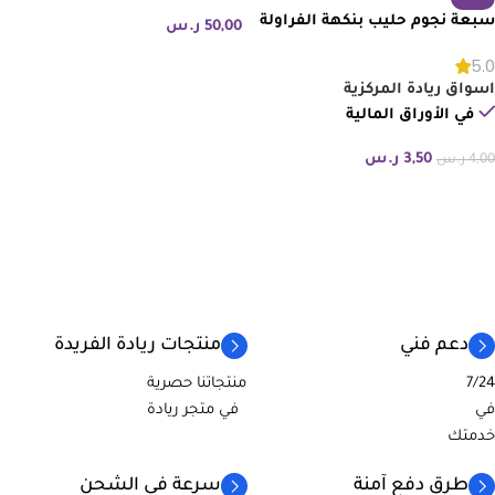
سبعة نجوم حليب بنكهة الفراولة
50,00
ر.س
250 مل
إضافة إلى السلة
5.0
اسواق ريادة المركزية
في الأوراق المالية
3,50
ر.س
4,00
ر.س
إضافة إلى السلة
دعم فني
منتجات ريادة الفريدة
7/24
منتجاتنا حصرية
في
في متجر ريادة
خدمتك
طرق دفع آمنة
سرعة في الشحن