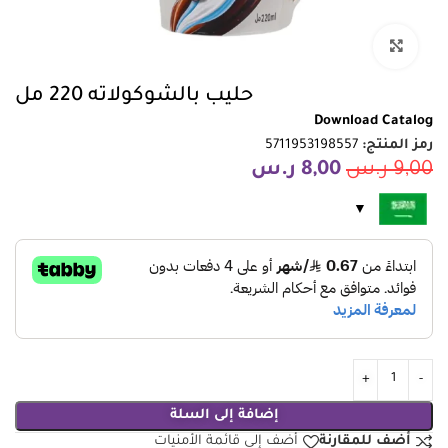
انقر للتكبير
حليب بالشوكولاته 220 مل
Download Catalog
رمز المنتج:
5711953198557
9,00
ر.س
8,00
ر.س
إضافة إلى السلة
أضف للمقارنة
أضف إلى قائمة الأمنيات