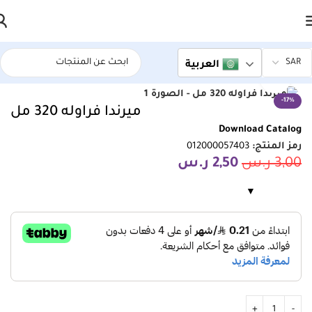
العربية
الرئيسية
اسواق ريادة المركزية
انقر للتكبير
-17%
ميرندا فراوله 320 مل
Download Catalog
رمز المنتج:
012000057403
3,00
ر.س
2,50
ر.س