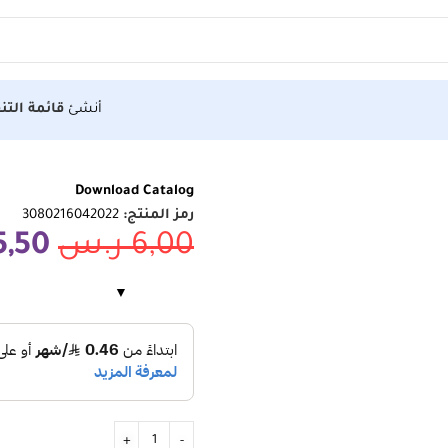
أنشئ
قائمة التن
Download Catalog
رمز المنتج:
3080216042022
6,00
ر.س
5,50