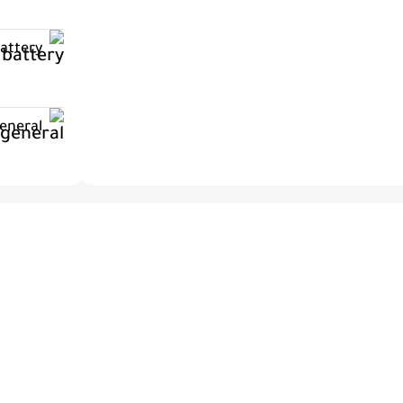
attery
eneral