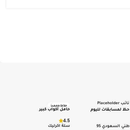
جديد ومميز
حامل أكواب كبير
ة حظ لمسابقات لليوم
يز
درزن
4.5
سلة اكرليك
وطني السعودي 95