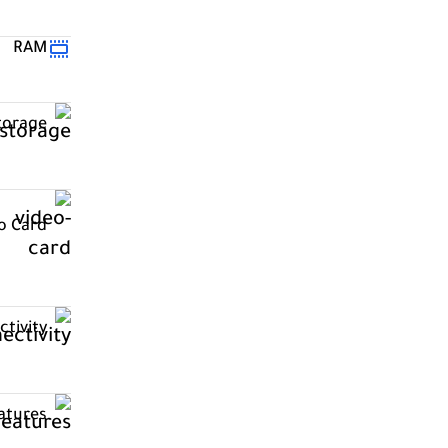
RAM
torage
o Card
tivity
atures