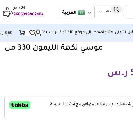
24 دعم
العربية
+966509996240
قل الأولى هنا
وأضفها إلى موقع "القائمة الرئيسية".
0,00
ر.
موسي نكهة الليمون 330 مل
ر.س