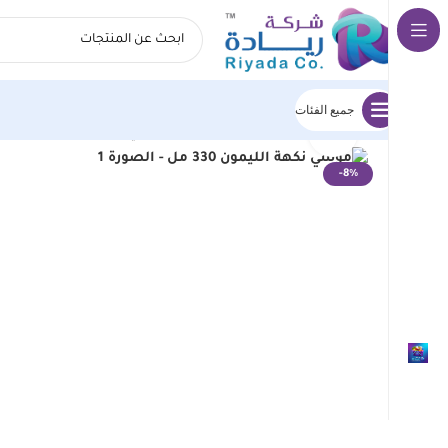
جميع الفئات
انقر للتكبير
الرئيسية
اسواق ريادة المركزية
موسي نكهة الليمون 330 مل
-8%