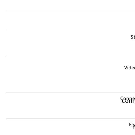
S
Vide
Connec
Fe