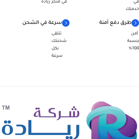
في
في متجر ريادة
خدمتك
طرق دفع آمنة
سرعة في الشحن
آمن
تتلقى
بنسبة
شحنتك
100%
بكل
سرعة