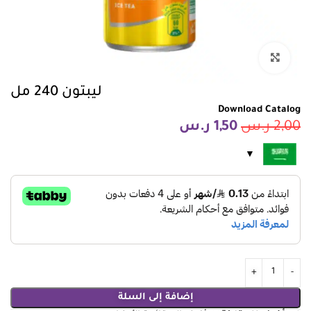
انقر للتكبير
ليبتون 240 مل
Download Catalog
2,00
ر.س
1,50
ر.س
إضافة إلى السلة