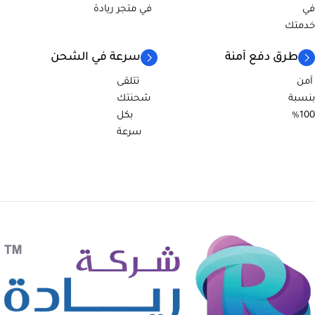
في
في متجر ريادة
خدمتك
طرق دفع آمنة
سرعة في الشحن
آمن
تتلقى
بنسبة
شحنتك
100%
بكل
سرعة