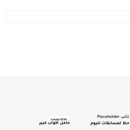
جديد ومميز
حامل أكواب كبير
ة حظ لمسابقات لليوم
يز
درزن