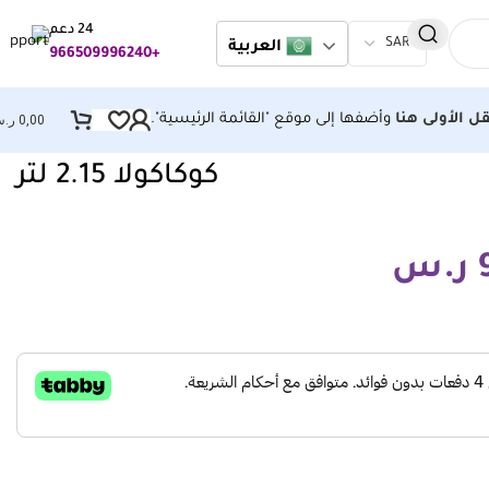
24 دعم
العربية
+966509996240
قل الأولى هنا
وأضفها إلى موقع "القائمة الرئيسية".
0,00
ر.
كوكاكولا 2.15 لتر
ر.س