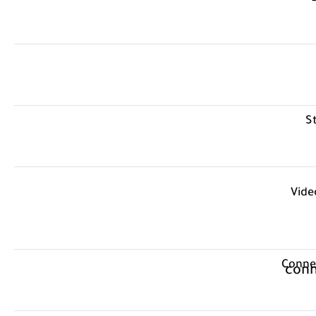
S
Vide
Connec