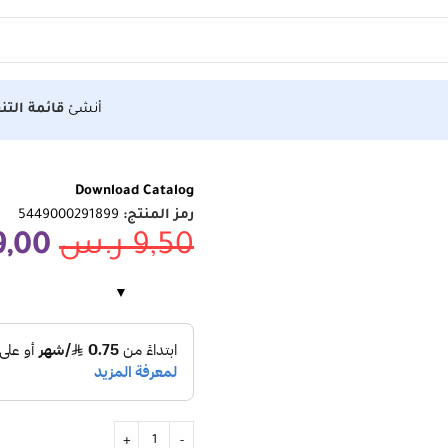
أنشئ
قائمة التن
Download Catalog
رمز المنتج:
5449000291899
9,50
ر.س
9,00