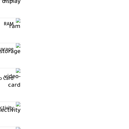
RAM
torage
o Card
tivity