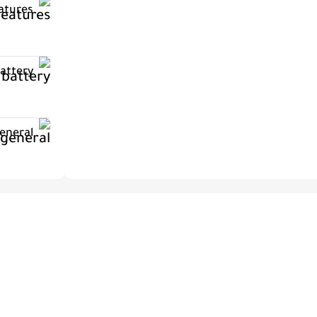
atures
attery
eneral