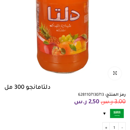
انقر للتكبير
دلتامانجو 300 مل
رمز المنتج:
6281107130713
3,00
ر.س
2,50
ر.س