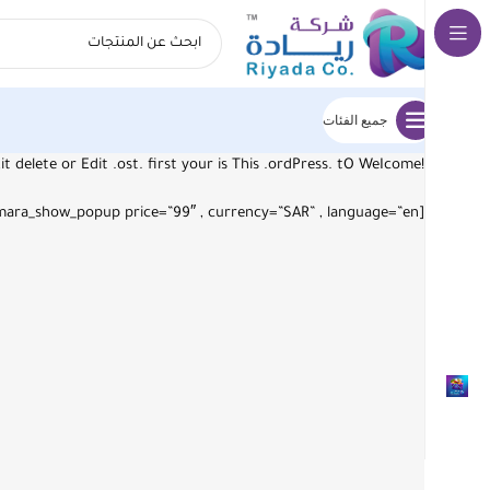
جميع الفئات
!writing start then ,it delete or Edit .ost. first your is This .ordPress. tO WeIcome
[tamara_show_popup price=”99″ , currency=”SAR” , language=”en”][tamara_show_popup price=”99″ , currency=”SAR” , language=”en”]